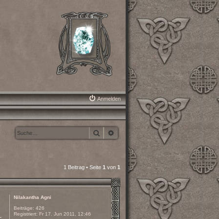
Anmelden
Suche
Erweiterte Suche
1 Beitrag • Seite
1
von
1
Nilakantha Agni
Beiträge:
426
Registriert:
Fr 17. Jun 2011, 12:46