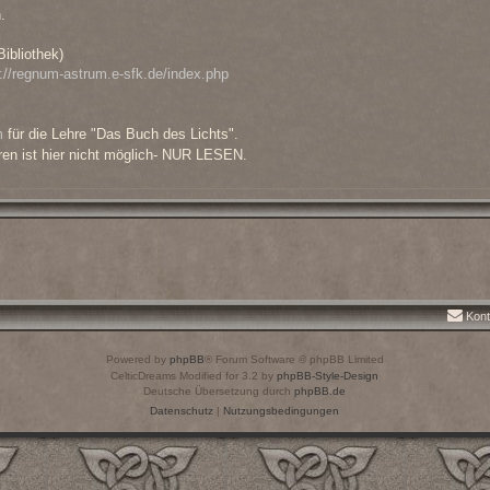
.
Bibliothek)
p://regnum-astrum.e-sfk.de/index.php
m
für die Lehre "Das Buch des Lichts".
eren ist hier nicht möglich- NUR LESEN.
Kont
Powered by
phpBB
® Forum Software © phpBB Limited
CelticDreams Modified for 3.2 by
phpBB-Style-Design
Deutsche Übersetzung durch
phpBB.de
Datenschutz
|
Nutzungsbedingungen