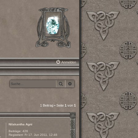
Anmelden
Suche
Erweiterte Suche
1 Beitrag • Seite
1
von
1
Nilakantha Agni
Beiträge:
426
Registriert:
Fr 17. Jun 2011, 12:46