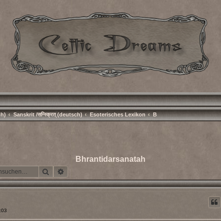
ch)
Sanskrit /सन्स्क्रित् (deutsch)
Esoterisches Lexikon
B
Bhrantidarsanatah
Suche
Erweiterte Suche
:03