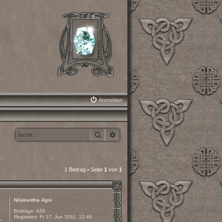
Anmelden
Suche
Erweiterte Suche
1 Beitrag • Seite
1
von
1
Nilakantha Agni
Beiträge:
426
Registriert:
Fr 17. Jun 2011, 12:46