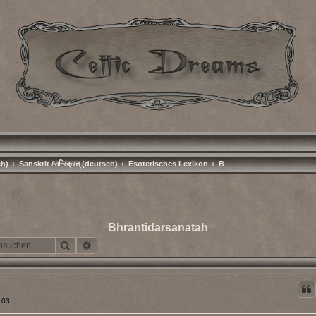
ch)
Sanskrit /सन्स्क्रित् (deutsch)
Esoterisches Lexikon
B
Bhrantidarsanatah
Suche
Erweiterte Suche
:03