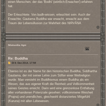
einen Menschen, der das 'Bodhi' (wörtlich:Erwachen') erfahren
hat.
Der Erleuchtete. Von budh-wissen, erleuchtet sein. Auch der
Erwachte. Gautama Buddha war erwacht, erwacht aus dem
Traum der Lebensillusion zur Wahrheit des NIRVÂṆA
N
a
c
h
o
b
Nilakantha Agni
e
n
Re: Buddha
B
Di 9. Dez 2014, 17:58
e
i
Ebenso ist es der Name für den historischen Buddha, Siddhartha
t
r
Gautama, der mit seiner Lehre zum Stifter einer Weltreligion
a
wurde. Man versteht im Buddhismus einem Buddha als ein
g
Wesen, das aus eigener Kraft die Reinheit und Vollkommenheit
seines Geistes erreicht. Darin wird eine grenzenlose Entfaltung
aller vorhandenen Potenziale gesehen: vollkommene Weisheit
(Prajna) und unendliches, gleichwohl distanziertes Mitgefühl
(Karuna) mit allen Lebewesen.
N