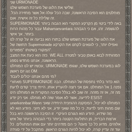
שני URMONADE
שלישי את הלוגו של מערכת השמש שלנו.
מוחלטים הוא הסיבה הראשונה, שבה הכל עולה אל אשר מחזירה הכל.
זה שלילת כל זה אישית. אום.
SUPERMONADE באה לידי ביטוי מן הקרקע המקורי הוא הגבוה ביותר
עבור כל מהות הרוח Mahamanvantara להגשמה. זהו, אם כי הגבוהה
ביותר, אך אישי.
את הלוגו של מערכת השמש שלנו בתורו הוא נביעה או על קורה לנו
תחושה של Supermonade ואפילו יותר, כי לוגואים לקחנו את הקרקע
המקורי בשיטתו "מפוזרים".
כזה הוא כעת את המצב. WE ALL המהותית לבוא באופן טבעי למטרה
הראשונה, אנחנו מחדש נספג.
עכשיו יש לנו המוחלט, URMONADE לוגו במערכת השמש שלנו, שגופו
יום ראשון ist.OM.
מי מהם אנחנו יכולים לעבוד?
מאחורי SUPERMONADE הוא כדור בלתי נתפסת של המוחלט. הבה
נפנה 1 אל המוחלט. אם אני רוצה להעריץ אותו, הייתי צריך קודם לדעת
מה זה, אז זה מזהה. זה שוב לא בגלל הסיבה המקורית או המוחלט הינו
לידיעה, אשר לא אומר שזה לא מוחלט. אני רק יודע ESIST
unerkennbar.Wenn המוחלט לא יכול, המסקנה ההגיונית היחידה שאני
שם מהות חיוני לדעת, כי כל מה שאני יודע, אני לא חיוני. היודע הוא לא
מה שידוע, היודע הוא הגורם העיקרי. זו הסיבה הראשונה היא בכל
ארצות הברית, מן התולעת הקטנה ביותר כדי הגבוהה ביותר של איש
אלוהים. מדוע כל כך מעט? כי הם מזדהים יותר עם אותו המתגלים. כל
עוד זה עדיין קורה, לא יכול להיות הגורם הראשון. מתקבל על ידי סגידה