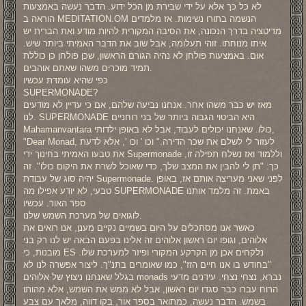
לא כל כך אלא על ידי שבירת מן הכל ידוע. הדבר נעשה באמצעות
הוראה ב MEDITATION.OM הנשמה בתורו נשימות. אז מלמדים
מדיטציה בדרך הנכונה, את הסיבה המקורית להיות מודע ואת הברית יש
איתו מנוחתו. זוהי תעלומה, אבל שוב את הדבר האמיתי ביותר שיש.
אום. באמצעות פולחן לא נהיה הגורם הראשון, שכן פולחן כן כוללת
תמיד מוכרים משהו שאתם אוהבים.
כפי שהיא עומדת עכשיו
SUPERMONADE?
מאז יש כבר משהו אחר. אנחנו נביעה שלהם, אם כי עדיין לא מודעים
לנו. SUPERMONADE היא הביטוי הגבוה ביותר של בני רוחניים
Mahamanvantara כולו. שאנחנו יכולים לעבוד, אבל לא באופן ילדותי,
"Dear Monad, לעזור לי לשלם את שכר הדירה." וכו ' וכו ', אלא לדעת
את טבעו האמיתי בחינוך ידי Supermonade וללמוד ואז נשלח תפילה זו,
כך: "תן לי להבין את המצב שלך, כדי שאוכל לשרת את היקום כולו". זה
יהיה סוג של עבודת Supermonade. לפני שאני מעריצה אותם אז, באופן
טבעי, לא יודע אפילו מה SUPERMONADE באמת. זה מלמד אותנו
ספר האור. עכשיו
לוגואים של מערכת השמש שלנו.
כאשר אנו מסתכלים על היום בשמיים נקיים מענן, אנו רואים את
אלוהים, וגופו יום ראשון אלוהים זה אלינו בפעם הבאה יש לנו רק בני
מובנות, כי ES נלקחים אכן מן הקרקע המקורי ופיזר למערכת שלו.
"בחודש בו אנו חיים הזז", כמו שאומרים בתנ"ך. ליצור אפשרה לנו לא
בגלל שאנחנו ניצוץ של אלוהים monads נברא, נצחי נצחי. עידנים מדעי
הרוח עברו כבר סגדו יום ראשון, אבל לא ממש את השמש, אלא מהותו
בשמש. הדבר נעשה, כמתואר בספר אור, בקו דווה, מלאך עם צבע