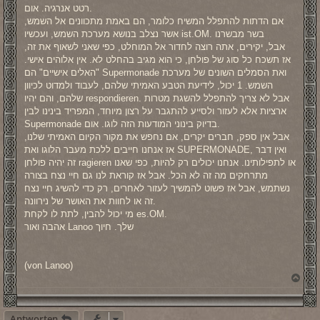
רטט אנרגיה. אום.
אם הדתות להתפלל המשיח כלומר, הם באמת מתכוונים אל השמש,
אשר נצלב בנושא מערכת השמש, ועכשיו ist.OM. בשר מבשרנו
אבל, יקירים, אתה רוצה לחדור אל המוחלט, כפי שאני לשאוף את זה,
אז תשכח כל סוג של פולחן, כי הוא מגיב בהחלט לא. אין אלוהים אישי.
"האלים אישיים" הם Supermonade ואת הסמלים השונים של מערכת
השמש. 1 יכול, לידיעת הטבע האמיתי שלהם, לעבוד ולמדוט לכיוון
שלהם, והם יהיו respondieren. אבל לא צריך להתפלל להשגת מטרות
ארציות אלא לעזור ולסייע להתגבר על רצון מיוחד, המפריד בינינו לבין
Supermonade בדיוק בינוני המודעות הזה לוגו. אום.
אבל אין ספק, חברים יקרים, אם נחפש את מקור הקיום האמיתי שלנו,
אז אנחנו חייבים ללכת מעבר הלוגו ואת SUPERMONADE, ואין דבר
זה יהיה פולחן ragieren או לתפילותינו. אנחנו יכולים רק להיות, כפי שאנו
מתרחקים מה זה לא הכל. אבל אז קוראת לנו גם חיי נצח בצורה
נשתמש, אבל אז פשוט להמשיך לעזור לאחרים, רק כדי להשיג חיי נצח
זה או לחוות את האושר של נירוונה.
מי יכול להבין, לתת לו לקחת es.OM.
אהבה ואור Lanoo שלך. חיוך
(von Lanoo)
N
a
c
h
Antworten
o