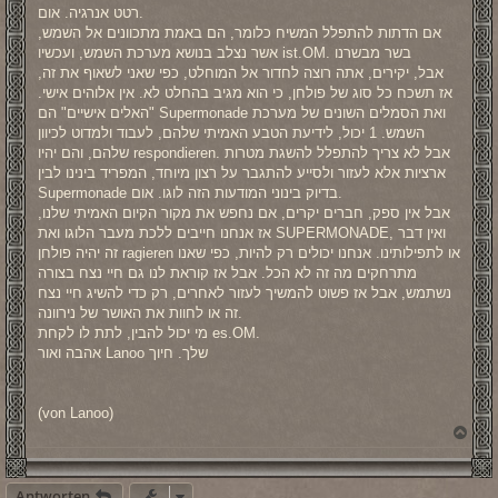
רטט אנרגיה. אום.
אם הדתות להתפלל המשיח כלומר, הם באמת מתכוונים אל השמש,
אשר נצלב בנושא מערכת השמש, ועכשיו ist.OM. בשר מבשרנו
אבל, יקירים, אתה רוצה לחדור אל המוחלט, כפי שאני לשאוף את זה,
אז תשכח כל סוג של פולחן, כי הוא מגיב בהחלט לא. אין אלוהים אישי.
"האלים אישיים" הם Supermonade ואת הסמלים השונים של מערכת
השמש. 1 יכול, לידיעת הטבע האמיתי שלהם, לעבוד ולמדוט לכיוון
שלהם, והם יהיו respondieren. אבל לא צריך להתפלל להשגת מטרות
ארציות אלא לעזור ולסייע להתגבר על רצון מיוחד, המפריד בינינו לבין
Supermonade בדיוק בינוני המודעות הזה לוגו. אום.
אבל אין ספק, חברים יקרים, אם נחפש את מקור הקיום האמיתי שלנו,
אז אנחנו חייבים ללכת מעבר הלוגו ואת SUPERMONADE, ואין דבר
זה יהיה פולחן ragieren או לתפילותינו. אנחנו יכולים רק להיות, כפי שאנו
מתרחקים מה זה לא הכל. אבל אז קוראת לנו גם חיי נצח בצורה
נשתמש, אבל אז פשוט להמשיך לעזור לאחרים, רק כדי להשיג חיי נצח
זה או לחוות את האושר של נירוונה.
מי יכול להבין, לתת לו לקחת es.OM.
אהבה ואור Lanoo שלך. חיוך
(von Lanoo)
N
a
c
h
Antworten
o