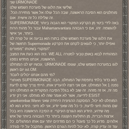
שני URMONADE
שלישי את הלוגו של מערכת השמש שלנו.
מוחלטים הוא הסיבה הראשונה, שבה הכל עולה אל אשר מחזירה הכל.
זה שלילת כל זה אישית. אום.
SUPERMONADE באה לידי ביטוי מן הקרקע המקורי הוא הגבוה ביותר
עבור כל מהות הרוח Mahamanvantara להגשמה. זהו, אם כי הגבוהה
ביותר, אך אישי.
את הלוגו של מערכת השמש שלנו בתורו הוא נביעה או על קורה לנו
תחושה של Supermonade ואפילו יותר, כי לוגואים לקחנו את הקרקע
המקורי בשיטתו "מפוזרים".
כזה הוא כעת את המצב. WE ALL המהותית לבוא באופן טבעי למטרה
הראשונה, אנחנו מחדש נספג.
עכשיו יש לנו המוחלט, URMONADE לוגו במערכת השמש שלנו, שגופו
יום ראשון ist.OM.
מי מהם אנחנו יכולים לעבוד?
מאחורי SUPERMONADE הוא כדור בלתי נתפסת של המוחלט. הבה
נפנה 1 אל המוחלט. אם אני רוצה להעריץ אותו, הייתי צריך קודם לדעת
מה זה, אז זה מזהה. זה שוב לא בגלל הסיבה המקורית או המוחלט הינו
לידיעה, אשר לא אומר שזה לא מוחלט. אני רק יודע ESIST
unerkennbar.Wenn המוחלט לא יכול, המסקנה ההגיונית היחידה שאני
שם מהות חיוני לדעת, כי כל מה שאני יודע, אני לא חיוני. היודע הוא לא
מה שידוע, היודע הוא הגורם העיקרי. זו הסיבה הראשונה היא בכל
ארצות הברית, מן התולעת הקטנה ביותר כדי הגבוהה ביותר של איש
אלוהים. מדוע כל כך מעט? כי הם מזדהים יותר עם אותו המתגלים. כל
עוד זה עדיין קורה, לא יכול להיות הגורם הראשון. מתקבל על ידי סגידה