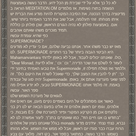
לא כל כך אלא על ידי שבירת מן הכל ידוע. הדבר נעשה באמצעות
הוראה ב MEDITATION.OM הנשמה בתורו נשימות. אז מלמדים
מדיטציה בדרך הנכונה, את הסיבה המקורית להיות מודע ואת הברית יש
איתו מנוחתו. זוהי תעלומה, אבל שוב את הדבר האמיתי ביותר שיש.
אום. באמצעות פולחן לא נהיה הגורם הראשון, שכן פולחן כן כוללת
תמיד מוכרים משהו שאתם אוהבים.
כפי שהיא עומדת עכשיו
SUPERMONADE?
מאז יש כבר משהו אחר. אנחנו נביעה שלהם, אם כי עדיין לא מודעים
לנו. SUPERMONADE היא הביטוי הגבוה ביותר של בני רוחניים
Mahamanvantara כולו. שאנחנו יכולים לעבוד, אבל לא באופן ילדותי,
"Dear Monad, לעזור לי לשלם את שכר הדירה." וכו ' וכו ', אלא לדעת
את טבעו האמיתי בחינוך ידי Supermonade וללמוד ואז נשלח תפילה זו,
כך: "תן לי להבין את המצב שלך, כדי שאוכל לשרת את היקום כולו". זה
יהיה סוג של עבודת Supermonade. לפני שאני מעריצה אותם אז, באופן
טבעי, לא יודע אפילו מה SUPERMONADE באמת. זה מלמד אותנו
ספר האור. עכשיו
לוגואים של מערכת השמש שלנו.
כאשר אנו מסתכלים על היום בשמיים נקיים מענן, אנו רואים את
אלוהים, וגופו יום ראשון אלוהים זה אלינו בפעם הבאה יש לנו רק בני
מובנות, כי ES נלקחים אכן מן הקרקע המקורי ופיזר למערכת שלו.
"בחודש בו אנו חיים הזז", כמו שאומרים בתנ"ך. ליצור אפשרה לנו לא
בגלל שאנחנו ניצוץ של אלוהים monads נברא, נצחי נצחי. עידנים מדעי
הרוח עברו כבר סגדו יום ראשון, אבל לא ממש את השמש, אלא מהותו
בשמש. הדבר נעשה, כמתואר בספר אור, בקו דווה, מלאך עם צבע