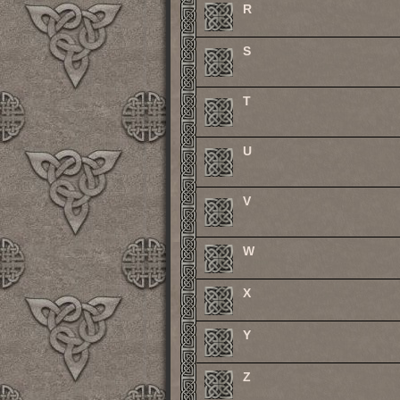
R
S
T
U
V
W
X
Y
Z