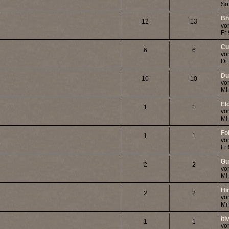
So
Bh
12
13
vo
Fr
Cu
6
6
vo
Di
Du
10
10
vo
Mi
El
1
1
vo
Mi
Fo
1
1
vo
Fr
Gu
2
2
vo
Mi
Hi
2
2
vo
Mi
It
1
1
vo