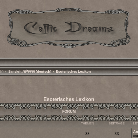
ch)
Sanskrit /सन्स्क्रित् (deutsch)
Esoterisches Lexikon
Esoterisches Lexikon
FORUM
THEMEN
BEITRÄGE
LE
An
33
33
vo