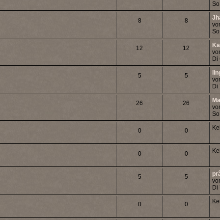
So
Jh
8
8
vo
So
Ka
12
12
vo
Di
li
5
5
vo
Di
Ma
26
26
vo
So
Ke
0
0
Ke
0
0
pr
5
5
vo
Di
Ke
0
0