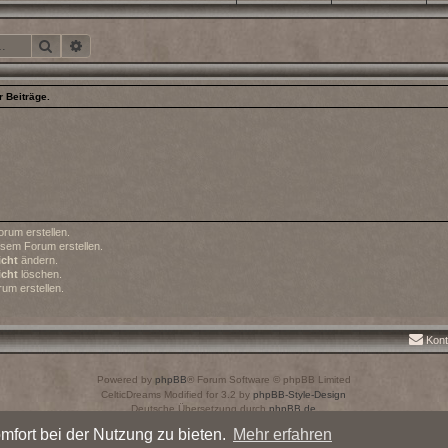
Suche
Erweiterte Suche
 Beiträge.
rum erstellen.
sem Forum erstellen.
icht
ändern.
icht
löschen.
um erstellen.
Kont
Powered by
phpBB
® Forum Software © phpBB Limited
CelticDreams Modified for 3.2 by
phpBB-Style-Design
Deutsche Übersetzung durch
phpBB.de
Datenschutz
|
Nutzungsbedingungen
mfort bei der Nutzung zu bieten.
Mehr erfahren