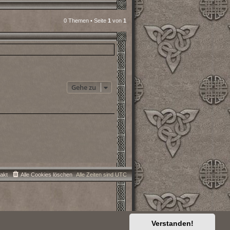
0 Themen • Seite
1
von
1
Gehe zu
akt
Alle Cookies löschen
Alle Zeiten sind
UTC
Verstanden!