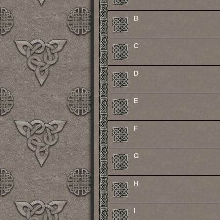
B
C
D
E
F
G
H
I