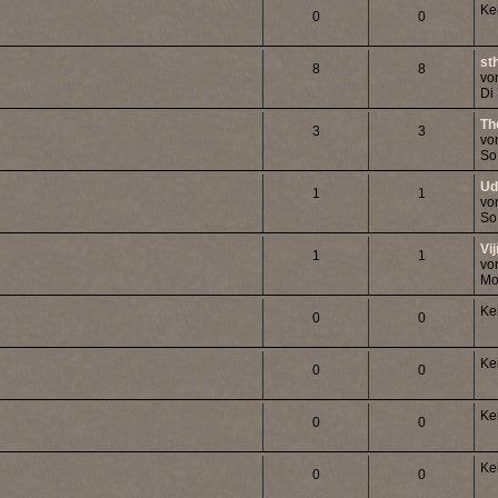
Ke
0
0
sth
8
8
vo
Di
Th
3
3
vo
So
Ud
1
1
vo
So
Vi
1
1
vo
Mo
Ke
0
0
Ke
0
0
Ke
0
0
Ke
0
0