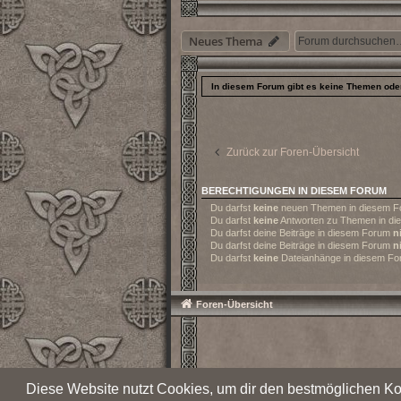
Neues Thema
In diesem Forum gibt es keine Themen oder
Zurück zur Foren-Übersicht
BERECHTIGUNGEN IN DIESEM FORUM
Du darfst
keine
neuen Themen in diesem Fo
Du darfst
keine
Antworten zu Themen in die
Du darfst deine Beiträge in diesem Forum
n
Du darfst deine Beiträge in diesem Forum
n
Du darfst
keine
Dateianhänge in diesem For
Foren-Übersicht
Diese Website nutzt Cookies, um dir den bestmöglichen Ko