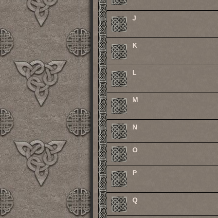
J
K
L
M
N
O
P
Q