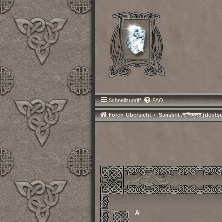
Schnellzugriff
FAQ
Foren-Übersicht
Sanskrit /सन्स्क्रित् (deuts
A