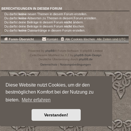
BERECHTIGUNGEN IN DIESEM FORUM
Du darfst
keine
neuen Themen in diesem Forum erstellen.
Du darfst
keine
Antworten zu Themen in diesem Forum erstellen.
Du darfst deine Beiträge in diesem Forum
nicht
ändern.
Du darfst deine Beiträge in diesem Forum
nicht
löschen.
Du darfst
keine
Dateianhänge in diesem Forum erstellen.
Foren-Übersicht
Kontakt
Alle Cookies löschen
Alle Zeiten sind
UTC
Powered by
phpBB
® Forum Software © phpBB Limited
CelticDreams Modified for 3.2 by
phpBB-Style-Design
Deutsche Übersetzung durch
phpBB.de
Datenschutz
|
Nutzungsbedingungen
Diese Website nutzt Cookies, um dir den
bestmöglichen Komfort bei der Nutzung zu
bieten.
Mehr erfahren
Verstanden!