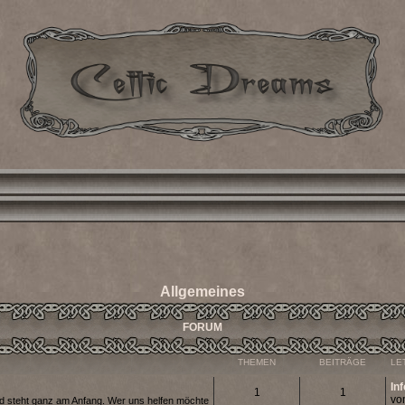
Allgemeines
FORUM
THEMEN
BEITRÄGE
LE
In
1
1
vo
d steht ganz am Anfang. Wer uns helfen möchte