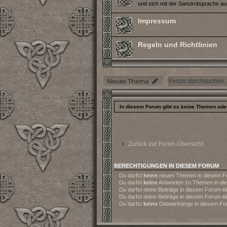
und sich mit der Sanskritsprache a
Impressum
Regeln und Richtlinien
Neues Thema
In diesem Forum gibt es keine Themen oder
Zurück zur Foren-Übersicht
BERECHTIGUNGEN IN DIESEM FORUM
Du darfst
keine
neuen Themen in diesem Fo
Du darfst
keine
Antworten zu Themen in die
Du darfst deine Beiträge in diesem Forum
n
Du darfst deine Beiträge in diesem Forum
n
Du darfst
keine
Dateianhänge in diesem For