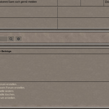
uskennt kann sich gerne melden
Do
Suche
Erweiterte Suche
 Beiträge.
rum erstellen.
sem Forum erstellen.
icht
ändern.
icht
löschen.
um erstellen.