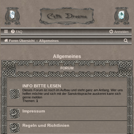
FAQ
Anmelden
S
Foren-Übersicht
Allgemeines
u
c
Allgemeines
h
FORUM
e
INFO BITTE LESEN
Dieses Forum ist noch im Aufbau und steht ganz am Anfang. Wer uns
helfen möchte und sich mit der Sanskritsprache auskennt kann sich
gerne melden
Themen:
1
Impressum
Regeln und Richtlinien