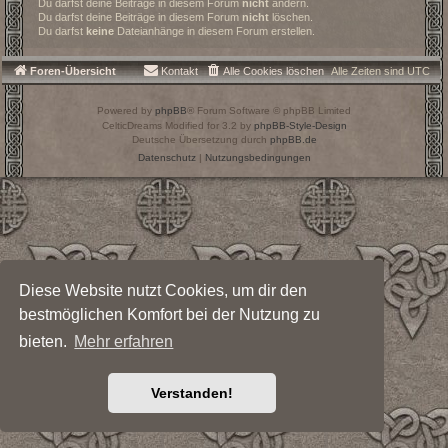
Du darfst deine Beiträge in diesem Forum
nicht
ändern.
Du darfst deine Beiträge in diesem Forum
nicht
löschen.
Du darfst
keine
Dateianhänge in diesem Forum erstellen.
Foren-Übersicht
Kontakt
Alle Cookies löschen
Alle Zeiten sind
UTC
Powered by
phpBB
® Forum Software © phpBB Limited
CelticDreams Modified for 3.2 by
phpBB-Style-Design
Deutsche Übersetzung durch
phpBB.de
Datenschutz
|
Nutzungsbedingungen
Diese Website nutzt Cookies, um dir den
bestmöglichen Komfort bei der Nutzung zu
bieten.
Mehr erfahren
Verstanden!