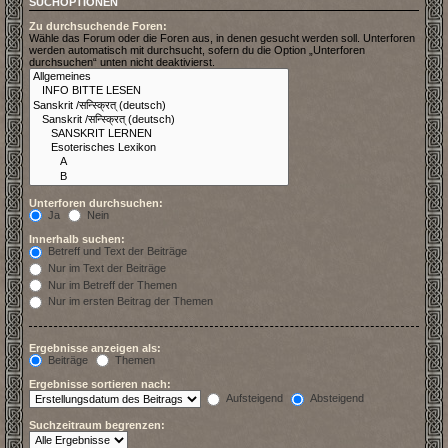
SUCHOPTIONEN
Zu durchsuchende Foren:
Wähle das Forum oder die Foren aus, in denen gesucht werden soll. Unterforen
werden automatisch mit durchsucht, sofern du die Option „Unterforen
durchsuchen“ unten nicht deaktivierst.
Unterforen durchsuchen:
Ja
Nein
Innerhalb suchen:
Betreff und Text der Beiträge
Nur im Text der Beiträge
Nur im Betreff der Themen
Nur im ersten Beitrag der Themen
Ergebnisse anzeigen als:
Beiträge
Themen
Ergebnisse sortieren nach:
Aufsteigend
Absteigend
Suchzeitraum begrenzen: