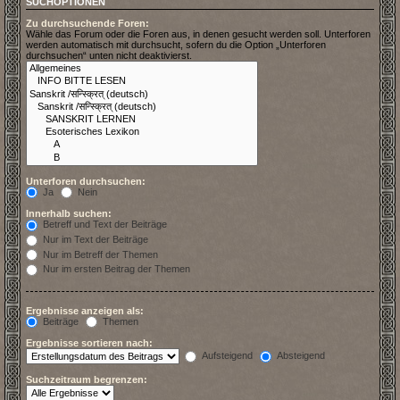
SUCHOPTIONEN
Zu durchsuchende Foren:
Wähle das Forum oder die Foren aus, in denen gesucht werden soll. Unterforen
werden automatisch mit durchsucht, sofern du die Option „Unterforen
durchsuchen“ unten nicht deaktivierst.
Unterforen durchsuchen:
Ja
Nein
Innerhalb suchen:
Betreff und Text der Beiträge
Nur im Text der Beiträge
Nur im Betreff der Themen
Nur im ersten Beitrag der Themen
Ergebnisse anzeigen als:
Beiträge
Themen
Ergebnisse sortieren nach:
Aufsteigend
Absteigend
Suchzeitraum begrenzen: