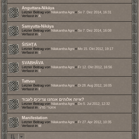
Anguttara-Nikāya
Letzter Beitrag von
Nilakantha Agni
«
So 7. Dez 2014, 16:31
Verfasst in
A
Samyutta-Nikāya
Letzter Beitrag von
Nilakantha Agni
«
So 7. Dez 2014, 16:08
Verfasst in
S
ŚISHṬA
Letzter Beitrag von
Nilakantha Agni
«
Mo 15. Okt 2012, 19:17
Verfasst in
S
SVABHÂVA
Letzter Beitrag von
Nilakantha Agni
«
Fr 12. Okt 2012, 16:56
Verfasst in
S
Tattvas
Letzter Beitrag von
Nilakantha Agni
«
Di 28. Aug 2012, 16:05
Verfasst in
T
איזה אלוהים אנחנו צריכים לעבוד?
Letzter Beitrag von
Nilakantha Agni
«
Do 5. Jul 2012, 12:32
Verfasst in
אזוטרי מדעי
Manifestation
Letzter Beitrag von
Nilakantha Agni
«
Fr 27. Apr 2012, 10:35
Verfasst in
M