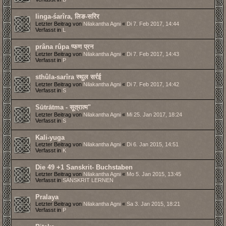
linga-śarîra, लिङ-सरिर
Letzter Beitrag von
Nilakantha Agni
«
Di 7. Feb 2017, 14:44
Verfasst in
L
prâna rûpa प्फण प्रन
Letzter Beitrag von
Nilakantha Agni
«
Di 7. Feb 2017, 14:43
Verfasst in
P
sthûla-sarîra स्थुल सर्रई
Letzter Beitrag von
Nilakantha Agni
«
Di 7. Feb 2017, 14:42
Verfasst in
S
Sūtrātma - सूत्रात्म"
Letzter Beitrag von
Nilakantha Agni
«
Mi 25. Jan 2017, 18:24
Verfasst in
S
Kali-yuga
Letzter Beitrag von
Nilakantha Agni
«
Di 6. Jan 2015, 14:51
Verfasst in
K
Die 49 +1 Sanskrit- Buchstaben
Letzter Beitrag von
Nilakantha Agni
«
Mo 5. Jan 2015, 13:45
Verfasst in
SANSKRIT LERNEN
Pralaya
Letzter Beitrag von
Nilakantha Agni
«
Sa 3. Jan 2015, 18:21
Verfasst in
P