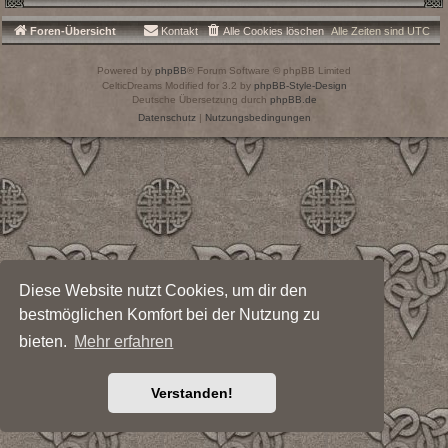
Foren-Übersicht
Kontakt
Alle Cookies löschen
Alle Zeiten sind
UTC
Powered by
phpBB
® Forum Software © phpBB Limited
CelticDreams Modified for 3.2 by
phpBB-Style-Design
Deutsche Übersetzung durch
phpBB.de
Datenschutz
|
Nutzungsbedingungen
Diese Website nutzt Cookies, um dir den
bestmöglichen Komfort bei der Nutzung zu
bieten.
Mehr erfahren
Verstanden!