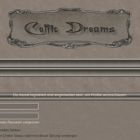
Du musst registriert und angemeldet sein, um Profile anzuschauen.
 mein Passwort vergessen
eldet bleiben
 Online-Status während dieser Sitzung verbergen