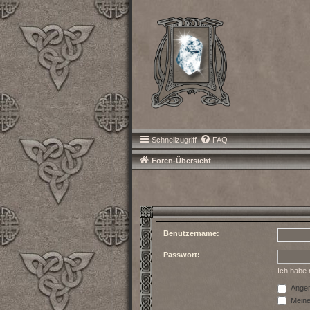
Schnellzugriff
FAQ
Foren-Übersicht
Benutzername:
Passwort:
Ich habe
Angem
Meinen