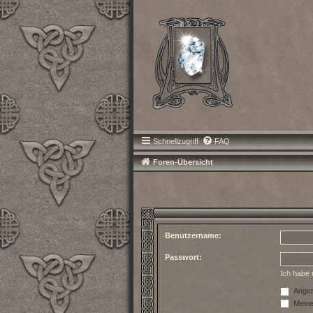
Schnellzugriff
FAQ
Foren-Übersicht
Benutzername:
Passwort:
Ich habe
Angem
Meinen