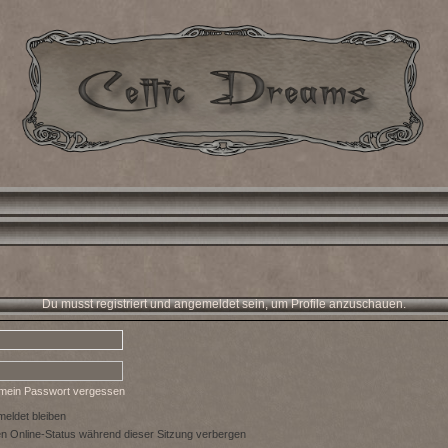
Du musst registriert und angemeldet sein, um Profile anzuschauen.
 mein Passwort vergessen
eldet bleiben
 Online-Status während dieser Sitzung verbergen