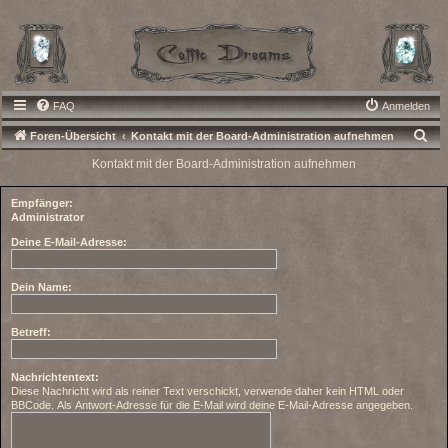
FAQ
Anmelden
S
Foren-Übersicht
Kontakt mit der Board-Administration aufnehmen
u
Kontakt mit der Board-Administration aufnehmen
c
Empfänger:
h
Administrator
e
Deine E-Mail-Adresse:
Dein Name:
Betreff:
Nachrichtentext:
Diese Nachricht wird als reiner Text verschickt, verwende daher kein HTML oder
BBCode. Als Antwort-Adresse für die E-Mail wird deine E-Mail-Adresse angegeben.