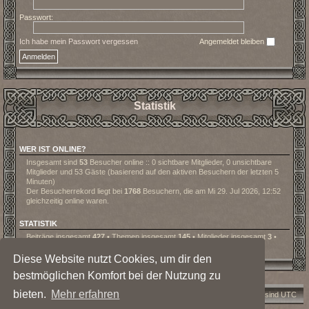
Passwort:
Ich habe mein Passwort vergessen
Angemeldet bleiben
Statistik
WER IST ONLINE?
Insgesamt sind
53
Besucher online :: 0 sichtbare Mitglieder, 0 unsichtbare
Mitglieder und 53 Gäste (basierend auf den aktiven Besuchern der letzten 5
Minuten)
Der Besucherrekord liegt bei
1768
Besuchern, die am Mi 29. Jul 2026, 12:52
gleichzeitig online waren.
STATISTIK
Beiträge insgesamt
427
• Themen insgesamt
145
• Mitglieder insgesamt
3
•
Unser neuestes Mitglied:
Lanoo
Diese Website nutzt Cookies, um dir den
bestmöglichen Komfort bei der Nutzung zu
bieten.
Mehr erfahren
Foren-Übersicht
Kontakt
Alle Cookies löschen
Alle Zeiten sind
UTC