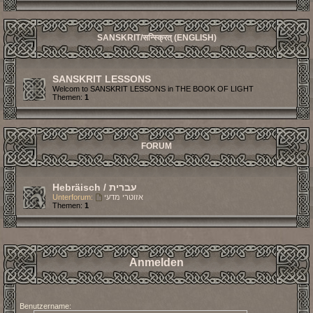
SANSKRIT/सन्स्क्रित् (ENGLISH)
SANSKRIT LESSONS
Welcom to SANSKRIT LESSONS in THE BOOK OF LIGHT
Themen:
1
FORUM
Hebräisch / עברית
Unterforum:
אזוטרי מדעי
Themen:
1
Anmelden
Benutzername: