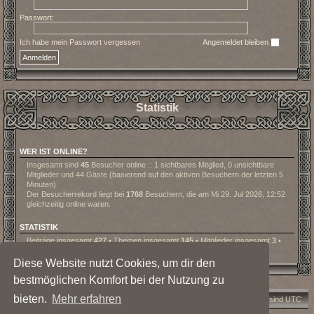
Passwort:
Ich habe mein Passwort vergessen
Angemeldet bleiben
Statistik
WER IST ONLINE?
Insgesamt sind
45
Besucher online :: 1 sichtbares Mitglied, 0 unsichtbare
Mitglieder und 44 Gäste (basierend auf den aktiven Besuchern der letzten 5
Minuten)
Der Besucherrekord liegt bei
1768
Besuchern, die am Mi 29. Jul 2026, 12:52
gleichzeitig online waren.
STATISTIK
Beiträge insgesamt
427
• Themen insgesamt
145
• Mitglieder insgesamt
3
•
Unser neuestes Mitglied:
Lanoo
Diese Website nutzt Cookies, um dir den
bestmöglichen Komfort bei der Nutzung zu
bieten.
Mehr erfahren
Foren-Übersicht
Kontakt
Alle Cookies löschen
Alle Zeiten sind
UTC