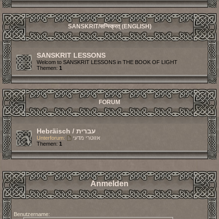
SANSKRIT/सन्स्क्रित् (ENGLISH)
SANSKRIT LESSONS
Welcom to SANSKRIT LESSONS in THE BOOK OF LIGHT
Themen:
1
FORUM
Hebräisch / עברית
Unterforum:
אזוטרי מדעי
Themen:
1
Anmelden
Benutzername: