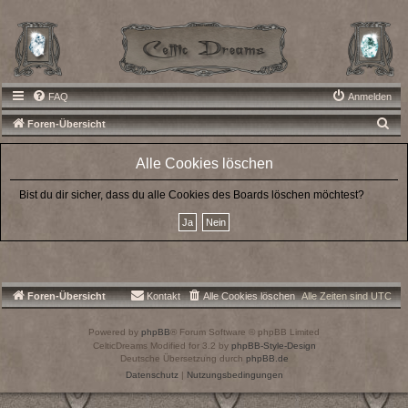
FAQ
Anmelden
S
Foren-Übersicht
u
Alle Cookies löschen
c
h
Bist du dir sicher, dass du alle Cookies des Boards löschen möchtest?
e
Foren-Übersicht
Kontakt
Alle Cookies löschen
Alle Zeiten sind
UTC
Powered by
phpBB
® Forum Software © phpBB Limited
CelticDreams Modified for 3.2 by
phpBB-Style-Design
Deutsche Übersetzung durch
phpBB.de
Datenschutz
|
Nutzungsbedingungen