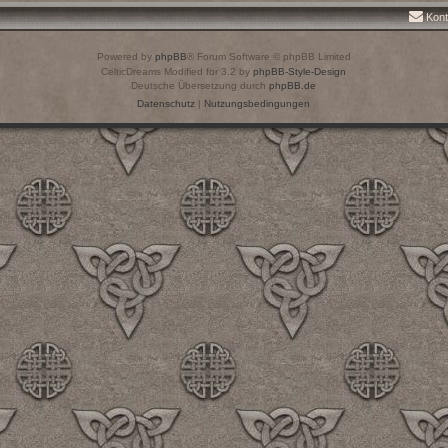
Kont
Powered by
phpBB
® Forum Software © phpBB Limited
CelticDreams Modified for 3.2 by
phpBB-Style-Design
Deutsche Übersetzung durch
phpBB.de
Datenschutz
|
Nutzungsbedingungen