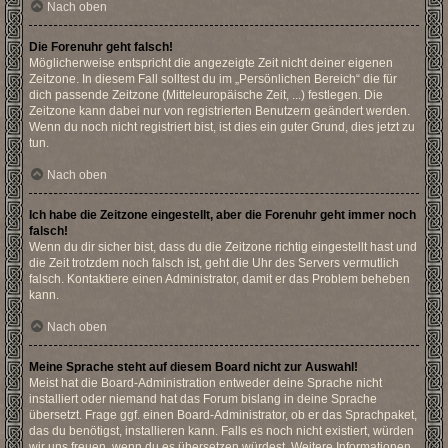
Nach oben
Die Forenuhr geht falsch!
Möglicherweise entspricht die angezeigte Zeit nicht deiner eigenen
Zeitzone. In diesem Fall solltest du im „Persönlichen Bereich“ die für
dich passende Zeitzone (Mitteleuropäische Zeit, ...) festlegen. Die
Zeitzone kann dabei nur von registrierten Benutzern geändert werden.
Wenn du noch nicht registriert bist, ist dies ein guter Grund, dies jetzt zu
tun.
Nach oben
Ich habe die Zeitzone eingestellt, aber die Forenuhr geht immer noch
falsch!
Wenn du dir sicher bist, dass du die Zeitzone richtig eingestellt hast und
die Zeit trotzdem noch falsch ist, geht die Uhr des Servers vermutlich
falsch. Kontaktiere einen Administrator, damit er das Problem beheben
kann.
Nach oben
Meine Sprache steht auf diesem Board nicht zur Auswahl!
Meist hat die Board-Administration entweder deine Sprache nicht
installiert oder niemand hat das Forum bislang in deine Sprache
übersetzt. Frage ggf. einen Board-Administrator, ob er das Sprachpaket,
das du benötigst, installieren kann. Falls es noch nicht existiert, würden
wir uns freuen, wenn du es übersetzen würdest. Weitere Informationen