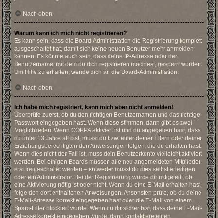
Nach oben
Warum kann ich mich nicht registrieren?
Es kann sein, dass die Board-Administration die Registrierung komplett
ausgeschaltet hat, damit sich keine neuen Benutzer mehr anmelden
können. Es könnte auch sein, dass deine IP-Adresse oder der
Benutzername, mit dem du dich registrieren möchtest, gesperrt wurden.
Um Hilfe zu erhalten, wende dich an die Board-Administration.
Nach oben
Ich habe mich registriert, kann mich aber nicht anmelden!
Überprüfe zuerst, ob du den richtigen Benutzernamen und das richtige
Passwort eingegeben hast. Wenn diese stimmen, dann gibt es zwei
Möglichkeiten. Wenn
COPPA
aktiviert ist und du angegeben hast, dass
du unter 13 Jahre alt bist, musst du bzw. einer deiner Eltern oder deiner
Erziehungsberechtigten den Anweisungen folgen, die du erhalten hast.
Wenn dies nicht der Fall ist, muss dein Benutzerkonto vielleicht aktiviert
werden. Bei einigen Boards müssen alle neu angemeldeten Mitglieder
erst freigeschaltet werden – entweder musst du dies selbst erledigen
oder ein Administrator. Bei der Registrierung wurde dir mitgeteilt, ob
eine Aktivierung nötig ist oder nicht. Wenn du eine E-Mail erhalten hast,
folge den dort enthaltenen Anweisungen. Ansonsten prüfe, ob du deine
E-Mail-Adresse korrekt eingegeben hast oder die E-Mail von einem
Spam-Filter blockiert wurde. Wenn du dir sicher bist, dass deine E-Mail-
Adresse korrekt eingegeben wurde, dann kontaktiere einen