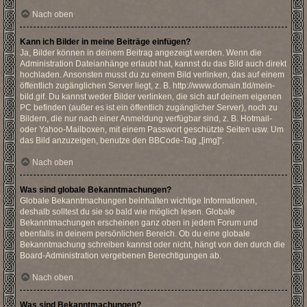
Nach oben
Kann ich Bilder in meine Beiträge einfügen?
Ja, Bilder können in deinem Beitrag angezeigt werden. Wenn die
Administration Dateianhänge erlaubt hat, kannst du das Bild auch direkt
hochladen. Ansonsten musst du zu einem Bild verlinken, das auf einem
öffentlich zugänglichen Server liegt, z. B. http://www.domain.tld/mein-
bild.gif. Du kannst weder Bilder verlinken, die sich auf deinem eigenen
PC befinden (außer es ist ein öffentlich zugänglicher Server), noch zu
Bildern, die nur nach einer Anmeldung verfügbar sind, z. B. Hotmail-
oder Yahoo-Mailboxen, mit einem Passwort geschützte Seiten usw. Um
das Bild anzuzeigen, benutze den BBCode-Tag „[img]“.
Nach oben
Was sind globale Bekanntmachungen?
Globale Bekanntmachungen beinhalten wichtige Informationen,
deshalb solltest du sie so bald wie möglich lesen. Globale
Bekanntmachungen erscheinen ganz oben in jedem Forum und
ebenfalls in deinem persönlichen Bereich. Ob du eine globale
Bekanntmachung schreiben kannst oder nicht, hängt von den durch die
Board-Administration vergebenen Berechtigungen ab.
Nach oben
Was sind Bekanntmachungen?