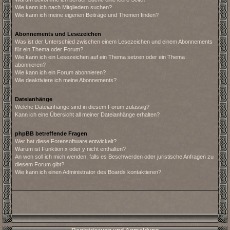
Wie kann ich nach Mitgliedern suchen?
Wie kann ich meine eigenen Beiträge und Themen finden?
Abonnements und Lesezeichen
Was ist der Unterschied zwischen einem Lesezeichen und einem Abonnements
für ein Thema oder Forum?
Wie kann ich ein Lesezeichen auf ein Thema setzen oder ein Thema
abonnieren?
Wie kann ich ein Forum abonnieren?
Wie deaktiviere ich meine Abonnements?
Dateianhänge
Welche Dateianhänge sind in diesem Forum zulässig?
Kann ich eine Übersicht all meiner Dateianhänge erhalten?
phpBB betreffende Fragen
Wer hat diese Forensoftware entwickelt?
Warum ist Funktion x oder y nicht enthalten?
An wen soll ich mich wenden, falls es Beschwerden oder juristische Anfragen zu
diesem Forum gibt?
Wie kann ich einen Administrator des Boards kontaktieren?