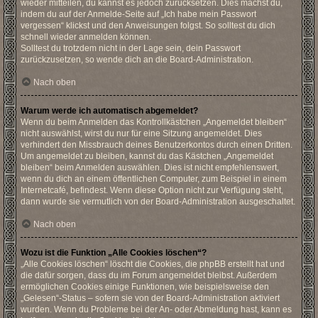
wieder mitteilen, du kannst es jedoch zurücksetzen. Dies machst du,
indem du auf der Anmelde-Seite auf „Ich habe mein Passwort
vergessen“ klickst und den Anweisungen folgst. So solltest du dich
schnell wieder anmelden können.
Solltest du trotzdem nicht in der Lage sein, dein Passwort
zurückzusetzen, so wende dich an die Board-Administration.
Nach oben
Warum werde ich automatisch abgemeldet?
Wenn du beim Anmelden das Kontrollkästchen „Angemeldet bleiben“
nicht auswählst, wirst du nur für eine Sitzung angemeldet. Dies
verhindert den Missbrauch deines Benutzerkontos durch einen Dritten.
Um angemeldet zu bleiben, kannst du das Kästchen „Angemeldet
bleiben“ beim Anmelden auswählen. Dies ist nicht empfehlenswert,
wenn du dich an einem öffentlichen Computer, zum Beispiel in einem
Internetcafé, befindest. Wenn diese Option nicht zur Verfügung steht,
dann wurde sie vermutlich von der Board-Administration ausgeschaltet.
Nach oben
Wozu ist die Funktion „Alle Cookies löschen“?
„Alle Cookies löschen“ löscht die Cookies, die phpBB erstellt hat und
die dafür sorgen, dass du im Forum angemeldet bleibst. Außerdem
ermöglichen Cookies einige Funktionen, wie beispielsweise den
„Gelesen“-Status – sofern sie von der Board-Administration aktiviert
wurden. Wenn du Probleme bei der An- oder Abmeldung hast, kann es