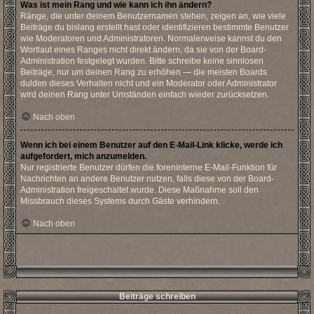
Was ist mein Rang und wie kann ich ihn ändern?
Ränge, die unter deinem Benutzernamen stehen, zeigen an, wie viele
Beiträge du bislang erstellt hast oder identifizieren bestimmte Benutzer
wie Moderatoren und Administratoren. Normalerweise kannst du den
Wortlaut eines Ranges nicht direkt ändern, da sie von der Board-
Administration festgelegt wurden. Bitte schreibe keine sinnlosen
Beiträge, nur um deinen Rang zu erhöhen — die meisten Boards
dulden dieses Verhalten nicht und ein Moderator oder Administrator
wird deinen Rang unter Umständen einfach wieder zurücksetzen.
Nach oben
Wenn ich bei einem Benutzer auf den E-Mail-Link klicke, werde ich
aufgefordert, mich anzumelden.
Nur registrierte Benutzer dürfen die foreninterne E-Mail-Funktion für
Nachrichten an andere Benutzer nutzen, falls diese von der Board-
Administration freigeschaltet wurde. Diese Maßnahme soll den
Missbrauch dieses Systems durch Gäste verhindern.
Nach oben
Beiträge schreiben