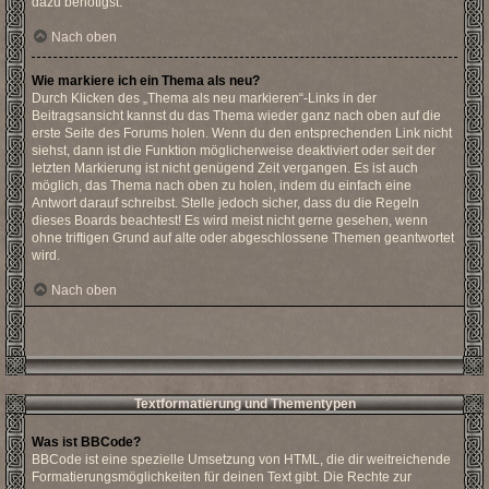
dazu benötigst.
Nach oben
Wie markiere ich ein Thema als neu?
Durch Klicken des „Thema als neu markieren“-Links in der
Beitragsansicht kannst du das Thema wieder ganz nach oben auf die
erste Seite des Forums holen. Wenn du den entsprechenden Link nicht
siehst, dann ist die Funktion möglicherweise deaktiviert oder seit der
letzten Markierung ist nicht genügend Zeit vergangen. Es ist auch
möglich, das Thema nach oben zu holen, indem du einfach eine
Antwort darauf schreibst. Stelle jedoch sicher, dass du die Regeln
dieses Boards beachtest! Es wird meist nicht gerne gesehen, wenn
ohne triftigen Grund auf alte oder abgeschlossene Themen geantwortet
wird.
Nach oben
Textformatierung und Thementypen
Was ist BBCode?
BBCode ist eine spezielle Umsetzung von HTML, die dir weitreichende
Formatierungsmöglichkeiten für deinen Text gibt. Die Rechte zur