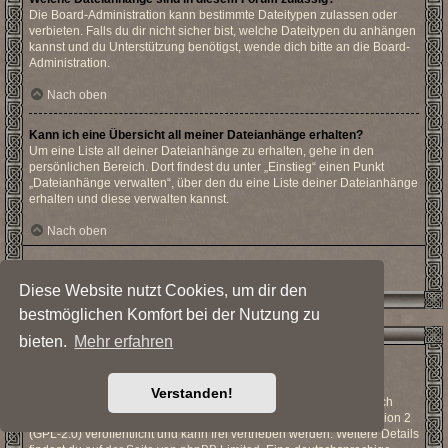
Die Board-Administration kann bestimmte Dateitypen zulassen oder
verbieten. Falls du dir nicht sicher bist, welche Dateitypen du anhängen
kannst und du Unterstützung benötigst, wende dich bitte an die Board-
Administration.
Nach oben
Kann ich eine Übersicht all meiner Dateianhänge erhalten?
Um eine Liste all deiner Dateianhänge zu erhalten, gehe in den
persönlichen Bereich. Dort findest du unter „Einstieg“ einen Punkt
„Dateianhänge verwalten“, über den du eine Liste deiner Dateianhänge
erhalten und diese verwalten kannst.
Nach oben
Diese Website nutzt Cookies, um dir den
bestmöglichen Komfort bei der Nutzung zu
phpBB betreffende Fragen
bieten.
Mehr erfahren
Wer hat diese Forensoftware entwickelt?
Diese Software (in ihrer unmodifizierten Fassung) wurde von
Verstanden!
phpBB Limited
entwickelt und veröffentlicht. Sie ist urheberrechtlich
geschützt. Sie wurde unter der GNU General Public License, Version 2
(GPL-2.0) veröffentlicht und kann frei vertrieben werden. Weitere Details