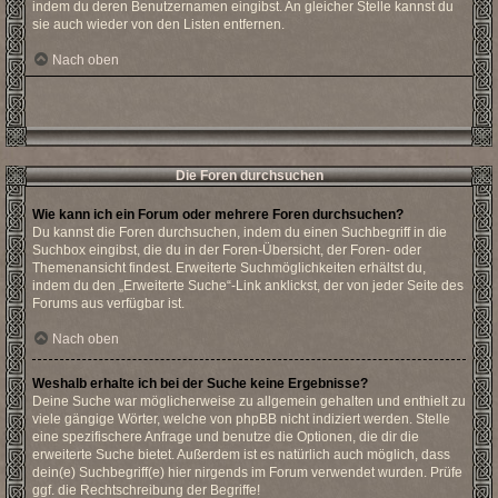
indem du deren Benutzernamen eingibst. An gleicher Stelle kannst du
sie auch wieder von den Listen entfernen.
Nach oben
Die Foren durchsuchen
Wie kann ich ein Forum oder mehrere Foren durchsuchen?
Du kannst die Foren durchsuchen, indem du einen Suchbegriff in die
Suchbox eingibst, die du in der Foren-Übersicht, der Foren- oder
Themenansicht findest. Erweiterte Suchmöglichkeiten erhältst du,
indem du den „Erweiterte Suche“-Link anklickst, der von jeder Seite des
Forums aus verfügbar ist.
Nach oben
Weshalb erhalte ich bei der Suche keine Ergebnisse?
Deine Suche war möglicherweise zu allgemein gehalten und enthielt zu
viele gängige Wörter, welche von phpBB nicht indiziert werden. Stelle
eine spezifischere Anfrage und benutze die Optionen, die dir die
erweiterte Suche bietet. Außerdem ist es natürlich auch möglich, dass
dein(e) Suchbegriff(e) hier nirgends im Forum verwendet wurden. Prüfe
ggf. die Rechtschreibung der Begriffe!