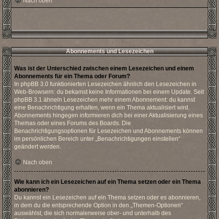
Nach oben
Abonnements und Lesezeichen
Was ist der Unterschied zwischen einem Lesezeichen und einem
Abonnements für ein Thema oder Forum?
In phpBB 3.0 funktionierten Lesezeichen ähnlich den Lesezeichen in
Web-Browsern: du bekamst keine Informationen bei einem Update. Seit
phpBB 3.1 ähneln Lesezeichen mehr einem Abonnement: du kannst
eine Benachrichtigung erhalten, wenn ein Thema aktualisiert wird.
Abonnements hingegen informieren dich bei einer Aktualisierung eines
Themas oder eines Forums des Boards. Die
Benachrichtigungsoptionen für Lesezeichen und Abonnements können
im persönlichen Bereich unter „Benachrichtigungen einstellen“
geändert werden.
Nach oben
Wie kann ich ein Lesezeichen auf ein Thema setzen oder ein Thema
abonnieren?
Du kannst ein Lesezeichen auf ein Thema setzen oder es abonnieren,
in dem du die entsprechende Option in den „Themen-Optionen“
auswählst, die sich normalerweise ober- und unterhalb des