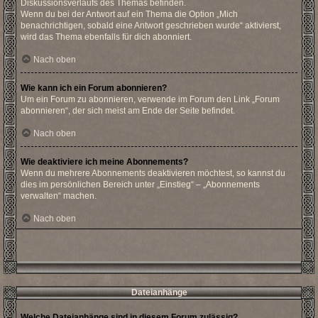
Diskussionsverlaufs des Themas befinden.
Wenn du bei der Antwort auf ein Thema die Option „Mich
benachrichtigen, sobald eine Antwort geschrieben wurde“ aktivierst,
wird das Thema ebenfalls für dich abonniert.
Nach oben
Wie kann ich ein Forum abonnieren?
Um ein Forum zu abonnieren, verwende im Forum den Link „Forum
abonnieren“, der sich meist am Ende der Seite befindet.
Nach oben
Wie deaktiviere ich meine Abonnements?
Wenn du mehrere Abonnements deaktivieren möchtest, so kannst du
dies im persönlichen Bereich unter „Einstieg“ – „Abonnements
verwalten“ machen.
Nach oben
Dateianhänge
Welche Dateianhänge sind in diesem Forum zulässig?