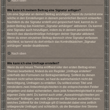
Nach oben
Wie kann ich meinem Beitrag eine Signatur anfügen?
Um eine Signatur an deinen Beitrag anzufügen, musst du zunächst eine
solche in den Einstellungen in deinem persönlichen Bereich entwerfen.
Nachdem du die Signatur erstellt und gespeichert hast, kannst du in
jedem Beitrag das Kästchen „Signatur anhängen“ aktivieren. Du kannst
eine Signatur auch hinzufügen, indem du in deinem persönlichen
Bereich das standardmäßige Anhängen deiner Signatur aktivierst.
Wenn du einen einzelnen Beitrag dennoch ohne Signatur verfassen
möchtest, so kannst du dort einfach das Kontrollkästchen „Signatur
anhängen“ wieder deaktivieren.
Nach oben
Wie kann ich eine Umfrage erstellen?
Wenn du ein neues Thema eröffnest oder den ersten Beitrag eines
Themas bearbeitest, findest du ein Register „Umfrage erstellen“
unterhalb des Formulars zur Beitragserstellung. Solltest du diesen
Bereich nicht sehen können, so hast du wahrscheinlich nicht die
Berechtigung, Umfragen zu erstellen. Du solltest einen Titel und
mindestens zwei Antwortmöglichkeiten in die entsprechenden Felder
eingeben und dabei sicherstellen, dass jede Antwortmöglichkeit in einer
eigenen Zeile steht. Du kannst auch unter „Auswahlmöglichkeiten pro
Benutzer“ festlegen, wie viele Optionen ein Benutzer auswählen kann,
welches Zeitlimit für die Umfrage gilt (0 bedeutet dabei eine zeitlich
unbegrenzte Umfrage) und schließlich, ob die Benutzer ihre Stimme