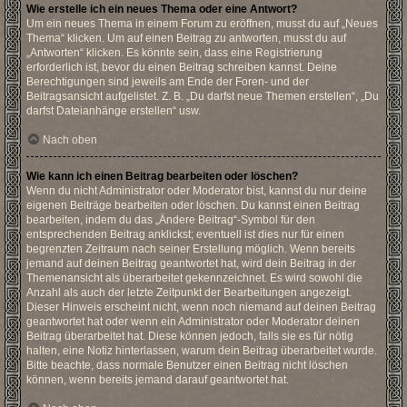
Wie erstelle ich ein neues Thema oder eine Antwort?
Um ein neues Thema in einem Forum zu eröffnen, musst du auf „Neues
Thema“ klicken. Um auf einen Beitrag zu antworten, musst du auf
„Antworten“ klicken. Es könnte sein, dass eine Registrierung
erforderlich ist, bevor du einen Beitrag schreiben kannst. Deine
Berechtigungen sind jeweils am Ende der Foren- und der
Beitragsansicht aufgelistet. Z. B. „Du darfst neue Themen erstellen“, „Du
darfst Dateianhänge erstellen“ usw.
Nach oben
Wie kann ich einen Beitrag bearbeiten oder löschen?
Wenn du nicht Administrator oder Moderator bist, kannst du nur deine
eigenen Beiträge bearbeiten oder löschen. Du kannst einen Beitrag
bearbeiten, indem du das „Ändere Beitrag“-Symbol für den
entsprechenden Beitrag anklickst; eventuell ist dies nur für einen
begrenzten Zeitraum nach seiner Erstellung möglich. Wenn bereits
jemand auf deinen Beitrag geantwortet hat, wird dein Beitrag in der
Themenansicht als überarbeitet gekennzeichnet. Es wird sowohl die
Anzahl als auch der letzte Zeitpunkt der Bearbeitungen angezeigt.
Dieser Hinweis erscheint nicht, wenn noch niemand auf deinen Beitrag
geantwortet hat oder wenn ein Administrator oder Moderator deinen
Beitrag überarbeitet hat. Diese können jedoch, falls sie es für nötig
halten, eine Notiz hinterlassen, warum dein Beitrag überarbeitet wurde.
Bitte beachte, dass normale Benutzer einen Beitrag nicht löschen
können, wenn bereits jemand darauf geantwortet hat.