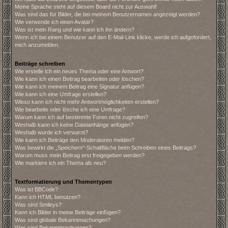
Meine Sprache steht auf diesem Board nicht zur Auswahl!
Was sind das für Bilder, die bei meinem Benutzernamen angezeigt werden?
Wie verwende ich einen Avatar?
Was ist mein Rang und wie kann ich ihn ändern?
Wenn ich bei einem Benutzer auf den E-Mail-Link klicke, werde ich aufgefordert,
mich anzumelden.
Beiträge schreiben
Wie erstelle ich ein neues Thema oder eine Antwort?
Wie kann ich einen Beitrag bearbeiten oder löschen?
Wie kann ich meinem Beitrag eine Signatur anfügen?
Wie kann ich eine Umfrage erstellen?
Wieso kann ich nicht mehr Antwortmöglichkeiten erstellen?
Wie bearbeite oder lösche ich eine Umfrage?
Warum kann ich auf bestimmte Foren nicht zugreifen?
Weshalb kann ich keine Dateianhänge anfügen?
Weshalb wurde ich verwarnt?
Wie kann ich Beiträge den Moderatoren melden?
Was bewirkt die „Speichern“-Schaltfläche beim Schreiben eines Beitrags?
Warum muss mein Beitrag erst freigegeben werden?
Wie markiere ich ein Thema als neu?
Textformatierung und Thementypen
Was ist BBCode?
Kann ich HTML benutzen?
Was sind Smileys?
Kann ich Bilder in meine Beiträge einfügen?
Was sind globale Bekanntmachungen?
Was sind Bekanntmachungen?