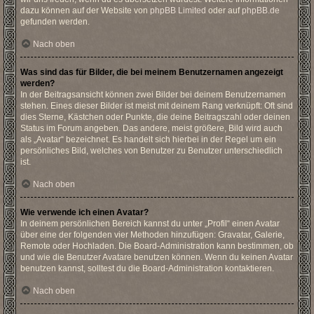
dazu können auf der Website von
phpBB Limited
oder auf
phpBB.de
gefunden werden.
Nach oben
Was sind das für Bilder, die bei meinem Benutzernamen angezeigt
werden?
In der Beitragsansicht können zwei Bilder bei deinem Benutzernamen
stehen. Eines dieser Bilder ist meist mit deinem Rang verknüpft: Oft sind
dies Sterne, Kästchen oder Punkte, die deine Beitragszahl oder deinen
Status im Forum angeben. Das andere, meist größere, Bild wird auch
als „Avatar“ bezeichnet. Es handelt sich hierbei in der Regel um ein
persönliches Bild, welches von Benutzer zu Benutzer unterschiedlich
ist.
Nach oben
Wie verwende ich einen Avatar?
In deinem persönlichen Bereich kannst du unter „Profil“ einen Avatar
über eine der folgenden vier Methoden hinzufügen: Gravatar, Galerie,
Remote oder Hochladen. Die Board-Administration kann bestimmen, ob
und wie die Benutzer Avatare benutzen können. Wenn du keinen Avatar
benutzen kannst, solltest du die Board-Administration kontaktieren.
Nach oben