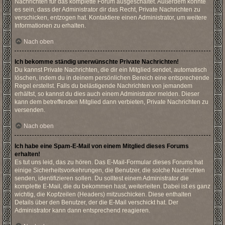
Nachrichten für das komplette Forum ausgeschaltet. Außerdem könnte
es sein, dass der Administrator dir das Recht, Private Nachrichten zu
verschicken, entzogen hat. Kontaktiere einen Administrator, um weitere
Informationen zu erhalten.
Nach oben
Ich bekomme ständig unerwünschte Private Nachrichten!
Du kannst Private Nachrichten, die dir ein Mitglied sendet, automatisch
löschen, indem du in deinem persönlichen Bereich eine entsprechende
Regel erstellst. Falls du belästigende Nachrichten von jemandem
erhältst, so kannst du dies auch einem Administrator melden. Dieser
kann dem betreffenden Mitglied dann verbieten, Private Nachrichten zu
versenden.
Nach oben
Ich habe eine Spam-E-Mail von einem Mitglied dieses Forums
erhalten!
Es tut uns leid, das zu hören. Das E-Mail-Formular dieses Forums hat
einige Sicherheitsvorkehrungen, die Benutzer, die solche Nachrichten
senden, identifizieren sollen. Du solltest einem Administrator die
komplette E-Mail, die du bekommen hast, weiterleiten. Dabei ist es ganz
wichtig, die Kopfzeilen (Headers) mitzuschicken. Diese enthalten
Details über den Benutzer, der die E-Mail verschickt hat. Der
Administrator kann dann entsprechend reagieren.