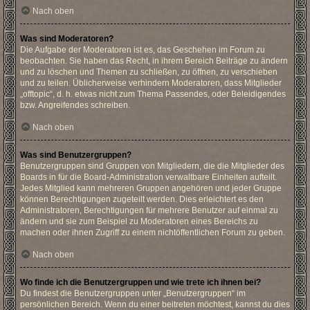
Nach oben
Was sind Moderatoren?
Die Aufgabe der Moderatoren ist es, das Geschehen im Forum zu
beobachten. Sie haben das Recht, in ihrem Bereich Beiträge zu ändern
und zu löschen und Themen zu schließen, zu öffnen, zu verschieben
und zu teilen. Üblicherweise verhindern Moderatoren, dass Mitglieder
„offtopic“, d. h. etwas nicht zum Thema Passendes, oder Beleidigendes
bzw. Angreifendes schreiben.
Nach oben
Was sind Benutzergruppen?
Benutzergruppen sind Gruppen von Mitgliedern, die die Mitglieder des
Boards in für die Board-Administration verwaltbare Einheiten aufteilt.
Jedes Mitglied kann mehreren Gruppen angehören und jeder Gruppe
können Berechtigungen zugeteilt werden. Dies erleichtert es den
Administratoren, Berechtigungen für mehrere Benutzer auf einmal zu
ändern und sie zum Beispiel zu Moderatoren eines Bereichs zu
machen oder ihnen Zugriff zu einem nichtöffentlichen Forum zu geben.
Nach oben
Wo finde ich die Benutzergruppen und wie trete ich ihnen bei?
Du findest die Benutzergruppen unter „Benutzergruppen“ im
persönlichen Bereich. Wenn du einer beitreten möchtest, kannst du dies