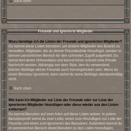
Nach oben
Freunde und ignorierte Mitglieder
Wozu benötige ich die Listen der Freunde und ignorierten Mitglieder?
Du kannst diese Listen benutzen, um andere Mitglieder des Boards zu
verwalten. Mitglieder, die du deiner Freundesliste hinzufügst, werden in
deinem persönlichen Bereich für den schnellen Zugriff aufgelistet. Du
siehst dort deren Onlinestatus und kannst ihnen schnell eine Private
Nachricht senden. Abhängig von dem Style, den du verwendest,
können Beiträge deiner Freunde auch hervorgehoben sein. Wenn du
einen Benutzer ignorierst, dann siehst du seine Beiträge standardmäßig
nicht.
Nach oben
Wie kann ich Mitglieder zur Liste der Freunde oder zur Liste der
ignorierten Mitglieder hinzufügen oder diese wieder aus den Listen
entfernen?
Du kannst Benutzer auf zwei Arten auf diese Listen setzen: In jedem
Benutzerprofil siehst du zwei Links: einen zum Hinzufügen zur Liste der
Freunde und einen zum Ignorieren des Benutzers. Außerdem kannst du
im persönlichen Bereich direkt Benutzer zu den Listen hinzufügen,