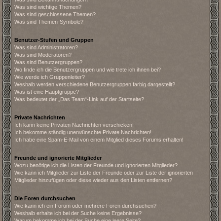
Was sind wichtige Themen?
Was sind geschlossene Themen?
Was sind Themen-Symbole?
Benutzer-Stufen und Gruppen
Was sind Administratoren?
Was sind Moderatoren?
Was sind Benutzergruppen?
Wo finde ich die Benutzergruppen und wie trete ich ihnen bei?
Wie werde ich Gruppenleiter?
Weshalb werden verschiedene Benutzergruppen farbig dargestellt?
Was ist eine Hauptgruppe?
Was bedeutet der „Das Team“-Link auf der Startseite?
Private Nachrichten
Ich kann keine Privaten Nachrichten verschicken!
Ich bekomme ständig unerwünschte Private Nachrichten!
Ich habe eine Spam-E-Mail von einem Mitglied dieses Forums erhalten!
Freunde und ignorierte Mitglieder
Wozu benötige ich die Listen der Freunde und ignorierten Mitglieder?
Wie kann ich Mitglieder zur Liste der Freunde oder zur Liste der ignorierten
Mitglieder hinzufügen oder diese wieder aus den Listen entfernen?
Die Foren durchsuchen
Wie kann ich ein Forum oder mehrere Foren durchsuchen?
Weshalb erhalte ich bei der Suche keine Ergebnisse?
Warum bekomme ich bei der Suche eine leere Seite?