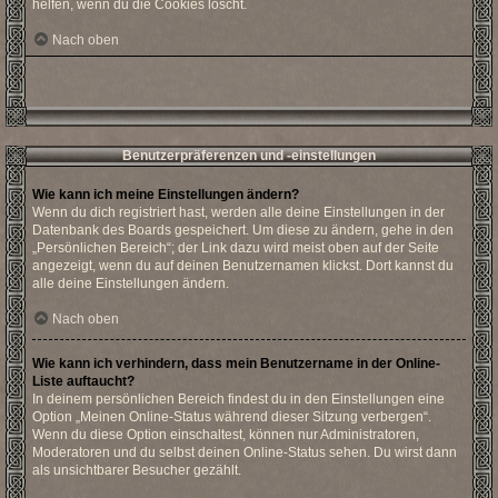
helfen, wenn du die Cookies löscht.
Nach oben
Benutzerpräferenzen und -einstellungen
Wie kann ich meine Einstellungen ändern?
Wenn du dich registriert hast, werden alle deine Einstellungen in der
Datenbank des Boards gespeichert. Um diese zu ändern, gehe in den
„Persönlichen Bereich“; der Link dazu wird meist oben auf der Seite
angezeigt, wenn du auf deinen Benutzernamen klickst. Dort kannst du
alle deine Einstellungen ändern.
Nach oben
Wie kann ich verhindern, dass mein Benutzername in der Online-
Liste auftaucht?
In deinem persönlichen Bereich findest du in den Einstellungen eine
Option „Meinen Online-Status während dieser Sitzung verbergen“.
Wenn du diese Option einschaltest, können nur Administratoren,
Moderatoren und du selbst deinen Online-Status sehen. Du wirst dann
als unsichtbarer Besucher gezählt.