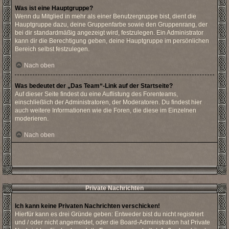
Was ist eine Hauptgruppe?
Wenn du Mitglied in mehr als einer Benutzergruppe bist, dient die
Hauptgruppe dazu, deine Gruppenfarbe sowie den Gruppenrang, der
bei dir standardmäßig angezeigt wird, festzulegen. Ein Administrator
kann dir die Berechtigung geben, deine Hauptgruppe im persönlichen
Bereich selbst festzulegen.
Nach oben
Was bedeutet der „Das Team“-Link auf der Startseite?
Auf dieser Seite findest du eine Auflistung des Forenteams,
einschließlich der Administratoren, der Moderatoren. Du findest hier
auch weitere Informationen wie die Foren, die diese im Einzelnen
moderieren.
Nach oben
Private Nachrichten
Ich kann keine Privaten Nachrichten verschicken!
Hierfür kann es drei Gründe geben: Entweder bist du nicht registriert
und / oder nicht angemeldet, oder die Board-Administration hat Private