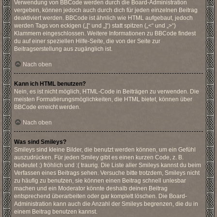
Verwendung von BBCode werden durch die Board-Administration
vergeben, können jedoch auch durch dich für jeden einzelnen Beitrag
deaktiviert werden. BBCode ist ähnlich wie HTML aufgebaut, jedoch
werden Tags von eckigen („[“ und „]“) statt spitzen („<“ und „>“)
Klammern eingeschlossen. Weitere Informationen zu BBCode findest
du auf einer speziellen Hilfe-Seite, die von der Seite zur
Beitragserstellung aus zugänglich ist.
Nach oben
Kann ich HTML benutzen?
Nein, es ist nicht möglich, HTML-Code in Beiträgen zu verwenden. Die
meisten Formatierungsmöglichkeiten, die HTML bietet, können über
BBCode erreicht werden.
Nach oben
Was sind Smileys?
Smileys sind kleine Bilder, die benutzt werden können, um ein Gefühl
auszudrücken. Für jeden Smiley gibt es einen kurzen Code, z. B.
bedeutet :) fröhlich und :( traurig. Die Liste aller Smileys kannst du beim
Verfassen eines Beitrags sehen. Versuche bitte trotzdem, Smileys nicht
zu häufig zu benutzen, sie können einen Beitrag schnell unlesbar
machen und ein Moderator könnte deshalb deinen Beitrag
entsprechend überarbeiten oder gar komplett löschen. Die Board-
Administration kann auch die Anzahl der Smileys begrenzen, die du in
einem Beitrag benutzen kannst.