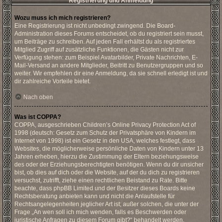
Registrierung und Anmeldung
Wozu muss ich mich registrieren?
Eine Registrierung ist nicht unbedingt zwingend. Die Board-
Administration dieses Forums entscheidet, ob du registriert sein musst,
um Beiträge zu schreiben. Auf jeden Fall erhältst du als registriertes
Mitglied Zugriff auf zusätzliche Funktionen, die Gästen nicht zur
Verfügung stehen: zum Beispiel Avatarbilder, Private Nachrichten, E-
Mail-Versand an andere Mitglieder, Beitritt zu Benutzergruppen und so
weiter. Wir empfehlen dir eine Anmeldung, da sie schnell erledigt ist und
dir zahlreiche Vorteile bietet.
Nach oben
Was ist COPPA?
COPPA, ausgeschrieben Children’s Online Privacy Protection Act of
1998 (deutsch: Gesetz zum Schutz der Privatsphäre von Kindern im
Internet von 1998) ist ein Gesetz in den USA, welches festlegt, dass
Websites, die möglicherweise persönliche Daten von Kindern unter 13
Jahren erheben, hierzu die Zustimmung der Eltern beziehungsweise
des oder der Erziehungsberechtigten benötigen. Wenn du dir unsicher
bist, ob dies auf dich oder die Website, auf der du dich zu registrieren
versuchst, zutrifft, ziehe einen rechtlichen Beistand zu Rate. Bitte
beachte, dass phpBB Limited und der Besitzer dieses Boards keine
Rechtsberatung anbieten kann und nicht die Anlaufstelle für
Rechtsangelegenheiten jeglicher Art ist; außer solchen, die unter der
Frage „An wen soll ich mich wenden, falls es Beschwerden oder
juristische Anfragen zu diesem Forum gibt?“ behandelt werden.