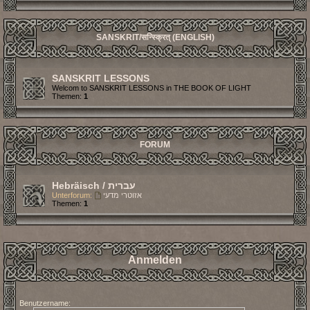
SANSKRIT/सन्स्क्रित् (ENGLISH)
SANSKRIT LESSONS
Welcom to SANSKRIT LESSONS in THE BOOK OF LIGHT
Themen:
1
FORUM
Hebräisch / עברית
Unterforum:
אזוטרי מדעי
Themen:
1
Anmelden
Benutzername: