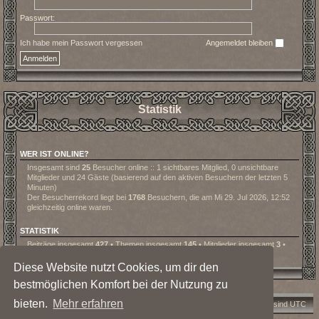
Passwort:
Ich habe mein Passwort vergessen
Angemeldet bleiben
Statistik
WER IST ONLINE?
Insgesamt sind
25
Besucher online :: 1 sichtbares Mitglied, 0 unsichtbare
Mitglieder und 24 Gäste (basierend auf den aktiven Besuchern der letzten 5
Minuten)
Der Besucherrekord liegt bei
1768
Besuchern, die am Mi 29. Jul 2026, 12:52
gleichzeitig online waren.
STATISTIK
Beiträge insgesamt
427
• Themen insgesamt
145
• Mitglieder insgesamt
3
•
Unser neuestes Mitglied:
Lanoo
Diese Website nutzt Cookies, um dir den
bestmöglichen Komfort bei der Nutzung zu
bieten.
Mehr erfahren
Foren-Übersicht
Kontakt
Alle Cookies löschen
Alle Zeiten sind
UTC